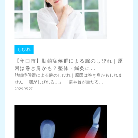
しびれ
【守口市】肋鎖症候群による腕のしびれ｜原
因は巻き肩かも？整体・鍼灸に…
肋鎖症候群による腕のしびれ｜原因は巻き肩かもしれま
せん 「腕がしびれる…」 「肩や首が重だる…
2026.05.27