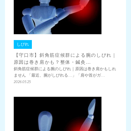
しびれ
【守口市】斜角筋症候群による腕のしびれ｜
原因は巻き肩かも？整体・鍼灸…
斜角筋症候群による腕のしびれ｜原因は巻き肩かもしれ
ません 「最近、腕がしびれる…」「肩や首がガ…
2026.05.25