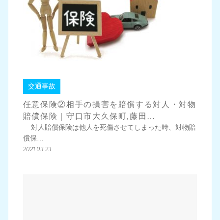
交通事故
任意保険②相手の損害を賠償する対人・対物
賠償保険｜守口市大久保町,藤田…
対人賠償保険は他人を死傷させてしまった時、対物賠
償保…
2021.03.23