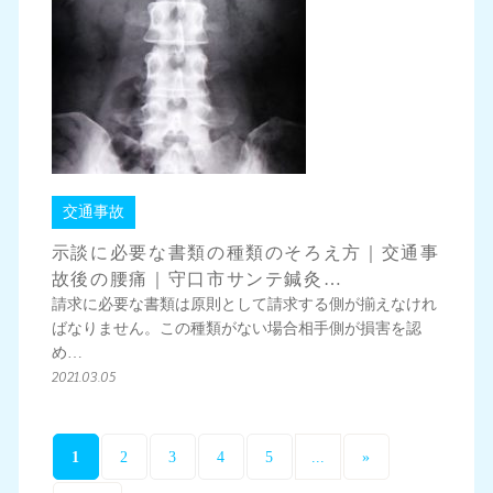
交通事故
示談に必要な書類の種類のそろえ方｜交通事
故後の腰痛｜守口市サンテ鍼灸…
請求に必要な書類は原則として請求する側が揃えなけれ
ばなりません。この種類がない場合相手側が損害を認
め…
2021.03.05
1
...
2
3
4
5
»