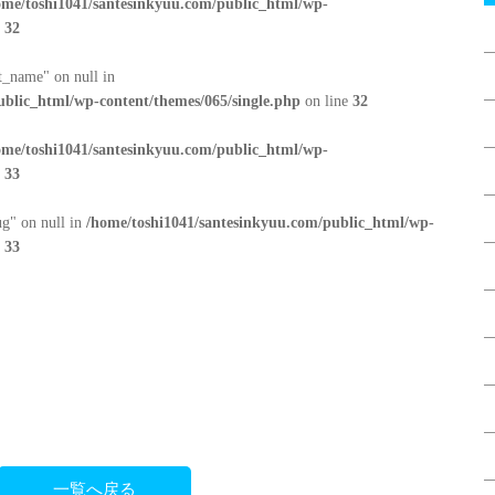
ome/toshi1041/santesinkyuu.com/public_html/wp-
e
32
at_name" on null in
ublic_html/wp-content/themes/065/single.php
on line
32
ome/toshi1041/santesinkyuu.com/public_html/wp-
e
33
ug" on null in
/home/toshi1041/santesinkyuu.com/public_html/wp-
e
33
一覧へ戻る