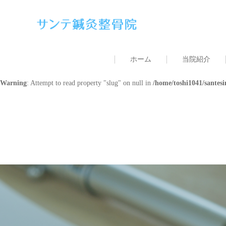
Warning
: Undefined array key 0 in
/home/toshi1041/santesinkyuu.com/publ
Warning
: Attempt to read property "cat_name" on null in
/home/toshi1041/s
ホーム
当院紹介
Warning
: Undefined array key 0 in
/home/toshi1041/santesinkyuu.com/publ
Warning
: Attempt to read property "slug" on null in
/home/toshi1041/santes