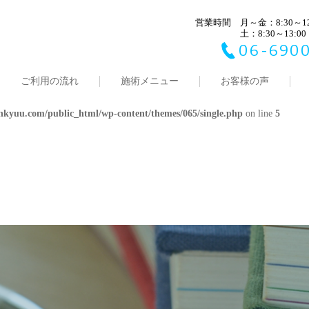
ic_html/wp-content/themes/065/single.php
on line
営業時間
4
月～金：8:30～12:
土：8:30～13:00
06-6900
antesinkyuu.com/public_html/wp-content/themes/065/single.php
on line
4
ご利用の流れ
施術メニュー
お客様の声
ic_html/wp-content/themes/065/single.php
on line
5
inkyuu.com/public_html/wp-content/themes/065/single.php
on line
5