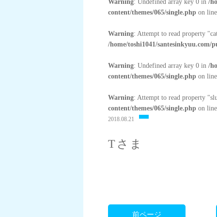
Warning
: Undefined array key 0 in
/h
content/themes/065/single.php
on lin
Warning
: Attempt to read property "c
/home/toshi1041/santesinkyuu.com/p
Warning
: Undefined array key 0 in
/h
content/themes/065/single.php
on lin
Warning
: Attempt to read property "sl
content/themes/065/single.php
on lin
2018.08.21
Tさま
前ページ