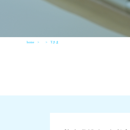
home
Tさま