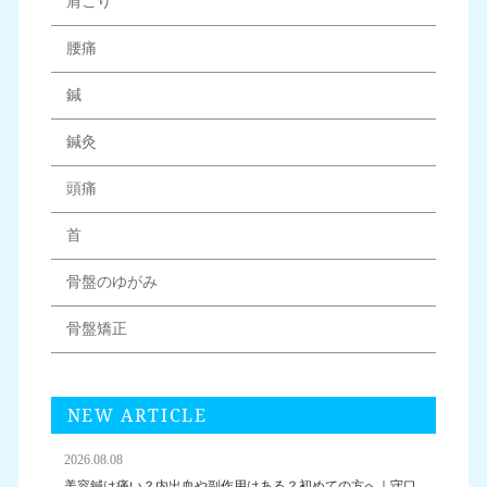
肩こり
腰痛
鍼
鍼灸
頭痛
首
骨盤のゆがみ
骨盤矯正
NEW ARTICLE
2026.08.08
美容鍼は痛い？内出血や副作用はある？初めての方へ｜守口