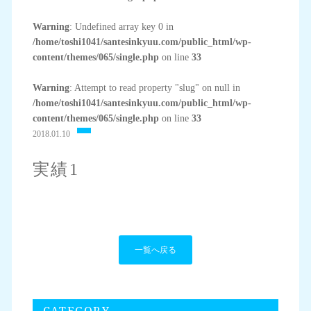
Warning
: Undefined array key 0 in
/home/toshi1041/santesinkyuu.com/public_html/wp-
content/themes/065/single.php
on line
33
Warning
: Attempt to read property "slug" on null in
/home/toshi1041/santesinkyuu.com/public_html/wp-
content/themes/065/single.php
on line
33
2018.01.10
実績1
一覧へ戻る