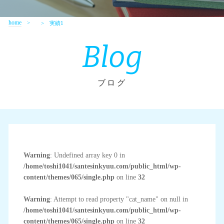
home
実績1
Blog
ブログ
Warning
: Undefined array key 0 in
/home/toshi1041/santesinkyuu.com/public_html/wp-
content/themes/065/single.php
on line
32
Warning
: Attempt to read property "cat_name" on null in
/home/toshi1041/santesinkyuu.com/public_html/wp-
content/themes/065/single.php
on line
32