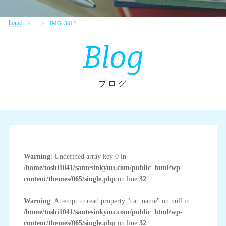
home
IMG_3812
Blog
ブログ
Warning
: Undefined array key 0 in
/home/toshi1041/santesinkyuu.com/public_html/wp-
content/themes/065/single.php
on line
32
Warning
: Attempt to read property "cat_name" on null in
/home/toshi1041/santesinkyuu.com/public_html/wp-
content/themes/065/single.php
on line
32