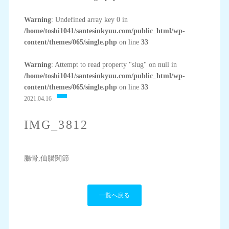
Warning
: Undefined array key 0 in
/home/toshi1041/santesinkyuu.com/public_html/wp-
content/themes/065/single.php
on line
33
Warning
: Attempt to read property "slug" on null in
/home/toshi1041/santesinkyuu.com/public_html/wp-
content/themes/065/single.php
on line
33
2021.04.16
IMG_3812
腸骨,仙腸関節
一覧へ戻る