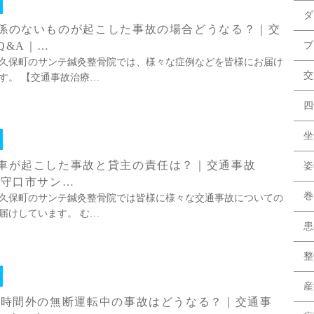
ダ
係のないものが起こした事故の場合どうなる？｜交
Q&A｜…
ブ
久保町のサンテ鍼灸整骨院では、様々な症例などを皆様にお届け
交
す。 【交通事故治療…
四
坐
車が起こした事故と貸主の責任は？｜交通事故
姿
｜守口市サン…
巻
久保町のサンテ鍼灸整骨院では皆様に様々な交通事故についての
届けしています。 む…
患
整
産
｜時間外の無断運転中の事故はどうなる？｜交通事