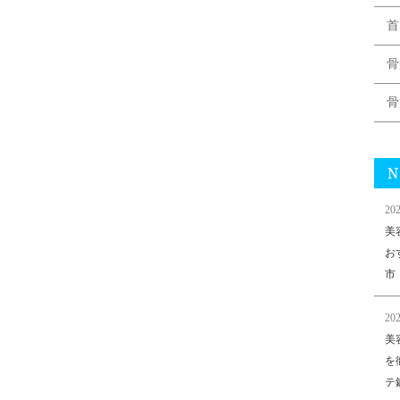
首
骨
骨
N
202
美
お
市
202
美
を
テ