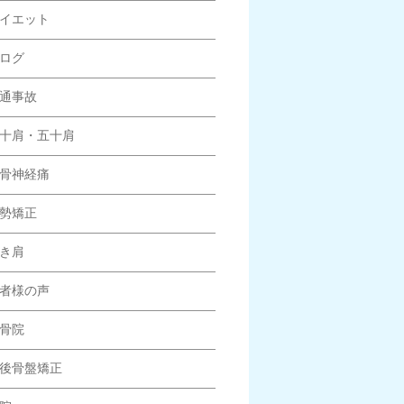
イエット
ログ
通事故
十肩・五十肩
骨神経痛
勢矯正
き肩
者様の声
骨院
後骨盤矯正