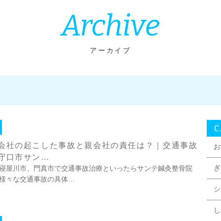
Archive
アーカイブ
C
会社の起こした事故と親会社の責任は？｜交通事故
お
守口市サン…
ぎ
寝屋川市、門真市で交通事故治療といったらサンテ鍼灸整骨院
様々な交通事故の具体…
シ
し