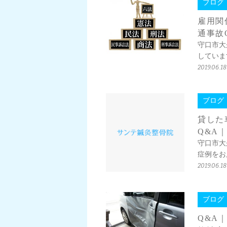
ブログ
雇用関
通事故
守口市大
していま
2019.06.18
ブログ
貸した
Q&A
守口市大
症例をお
2019.06.18
ブログ
Q&A