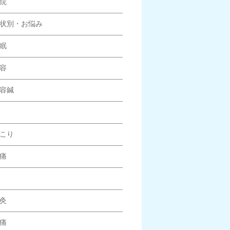
院
状別・お悩み
眠
容
容鍼
こり
痛
灸
痛