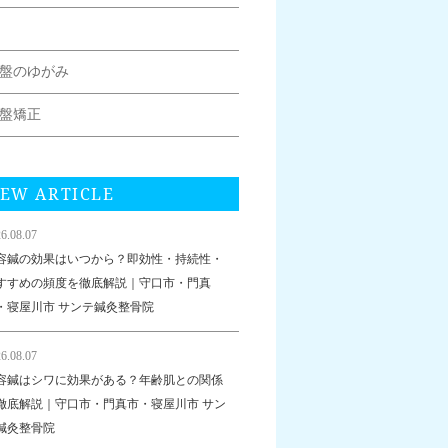
盤のゆがみ
盤矯正
EW ARTICLE
6.08.07
容鍼の効果はいつから？即効性・持続性・
すすめの頻度を徹底解説｜守口市・門真
・寝屋川市 サンテ鍼灸整骨院
6.08.07
容鍼はシワに効果がある？年齢肌との関係
徹底解説｜守口市・門真市・寝屋川市 サン
鍼灸整骨院