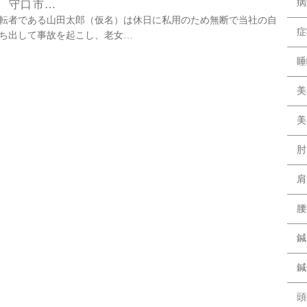
病
 守口市…
転者である山田太郎（仮名）は休日に私用のため無断で当社の自
症
ち出して事故を起こし、老女…
睡
美
美
肘
肩
腰
鍼
鍼
頭