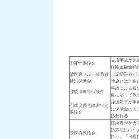
交通事故が原
①死亡保険金
保険金額全額
②座席ベルト装着者
上記搭乗者が
特別保険金
険金とは別途
事故による負
③後遺障害保険金
度に応じて保
後遺障害が重
④重度後遺障害特別
に保険金の１
保険金
払われる
搭乗者がケガ
払方法にはケ
⑤医療保険金
払う。「日数