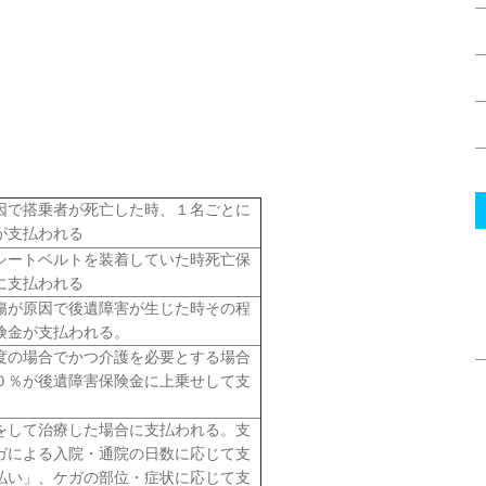
因で搭乗者が死亡した時、１名ごとに
が支払われる
シートベルトを装着していた時死亡保
に支払われる
傷が原因で後遺障害が生じた時その程
険金が支払われる。
度の場合でかつ介護を必要とする場合
０％が後遺障害保険金に上乗せして支
をして治療した場合に支払われる。支
ガによる入院・通院の日数に応じて支
払い」、ケガの部位・症状に応じて支