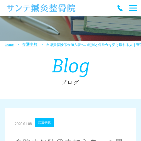
home
交通事故
自賠責保険①未加入者への罰則と保険金を受け取れる人｜守
Blog
ブログ
交通事故
2020.01.08