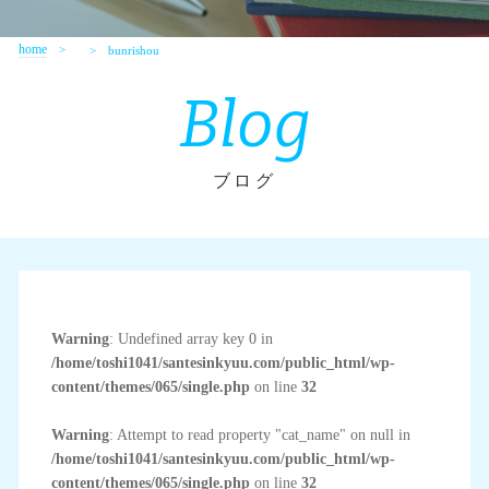
home
bunrishou
Blog
ブログ
Warning
: Undefined array key 0 in
/home/toshi1041/santesinkyuu.com/public_html/wp-
content/themes/065/single.php
on line
32
Warning
: Attempt to read property "cat_name" on null in
/home/toshi1041/santesinkyuu.com/public_html/wp-
content/themes/065/single.php
on line
32