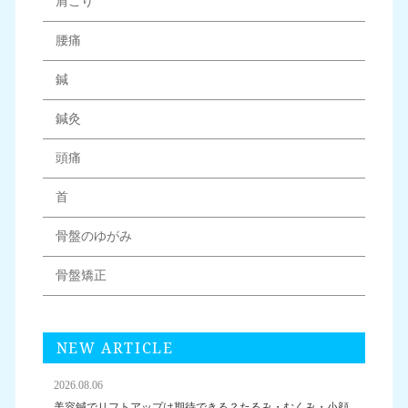
肩こり
腰痛
鍼
鍼灸
頭痛
首
骨盤のゆがみ
骨盤矯正
NEW ARTICLE
2026.08.06
美容鍼でリフトアップは期待できる？たるみ・むくみ・小顔