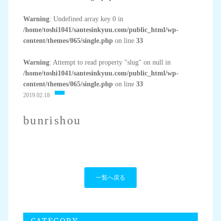
Warning
: Undefined array key 0 in
/home/toshi1041/santesinkyuu.com/public_html/wp-
content/themes/065/single.php
on line
33
Warning
: Attempt to read property "slug" on null in
/home/toshi1041/santesinkyuu.com/public_html/wp-
content/themes/065/single.php
on line
33
2019.02.18
bunrishou
一覧へ戻る